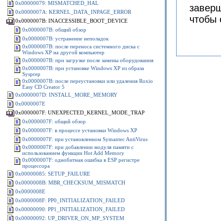
0x00000079: MISMATCHED_HAL
заверш
0x0000007A: KERNEL_DATA_INPAGE_ERROR
чтобы 
0x0000007B: INACCESSIBLE_BOOT_DEVICE
0x0000007B: общий обзор
0x0000007B: устранение неполадок
0x0000007B: после переноса системного диска с
Windows XP на другой компьютер
0x0000007B: при загрузке после замены оборудования
0x0000007B: при установке Windows XP из образа
Sysprep
0x0000007B: после переустановки или удаления Roxio
Easy CD Creator 5
0x0000007D: INSTALL_MORE_MEMORY
0x0000007E
0x0000007F: UNEXPECTED_KERNEL_MODE_TRAP
0x0000007F: общий обзор
0x0000007F: в процессе установки Windows XP
0x0000007F: при установленном Symantec AntiVirus
0x0000007F: при добавлении модуля памяти с
использованием функции Hot Add Memory
0x0000007F: однобитная ошибка в ESP регистре
процессора
0x00000085: SETUP_FAILURE
0x0000008B: MBR_CHECKSUM_MISMATCH
0x0000008E
0x0000008F: PP0_INITIALIZATION_FAILED
0x00000090: PP1_INITIALIZATION_FAILED
0x00000092: UP_DRIVER_ON_MP_SYSTEM