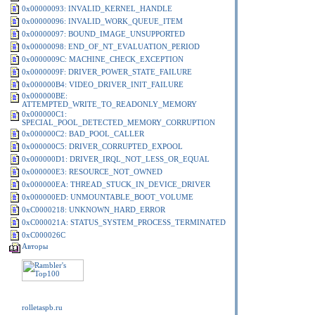
0x00000093: INVALID_KERNEL_HANDLE
0x00000096: INVALID_WORK_QUEUE_ITEM
0x00000097: BOUND_IMAGE_UNSUPPORTED
0x00000098: END_OF_NT_EVALUATION_PERIOD
0x0000009C: MACHINE_CHECK_EXCEPTION
0x0000009F: DRIVER_POWER_STATE_FAILURE
0x000000B4: VIDEO_DRIVER_INIT_FAILURE
0x000000BE:
ATTEMPTED_WRITE_TO_READONLY_MEMORY
0x000000C1:
SPECIAL_POOL_DETECTED_MEMORY_CORRUPTION
0x000000C2: BAD_POOL_CALLER
0x000000C5: DRIVER_CORRUPTED_EXPOOL
0x000000D1: DRIVER_IRQL_NOT_LESS_OR_EQUAL
0x000000E3: RESOURCE_NOT_OWNED
0x000000EA: THREAD_STUCK_IN_DEVICE_DRIVER
0x000000ED: UNMOUNTABLE_BOOT_VOLUME
0xC0000218: UNKNOWN_HARD_ERROR
0xC000021A: STATUS_SYSTEM_PROCESS_TERMINATED
0xC000026C
Авторы
rolletaspb.ru