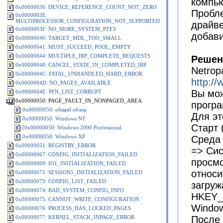
компь
0x00000036: DEVICE_REFERENCE_COUNT_NOT_ZERO
Пробле
0x0000003E:
MULTIPROCESSOR_CONFIGURATION_NOT_SUPPORTED
драйве
0x0000003F: NO_MORE_SYSTEM_PTES
добави
0x00000040: TARGET_MDL_TOO_SMALL
0x00000041: MUST_SUCCEED_POOL_EMPTY
0x00000044: MULTIPLE_IRP_COMPLETE_REQUESTS
Решен
0x00000048: CANCEL_STATE_IN_COMPLETED_IRP
Netrop
0x0000004C: FATAL_UNHANDLED_HARD_ERROR
http:/
0x0000004D: NO_PAGES_AVAILABLE
Вы мож
0x0000004E: PFN_LIST_CORRUPT
0x00000050: PAGE_FAULT_IN_NONPAGED_AREA
програ
0x00000050: общий обзор
Для эт
0x00000050: Windows NT
Старт 
[0x00000050: Windows 2000 Professional
0x00000050: Windows XP
Среда 
0x00000051: REGISTRY_ERROR
=> Сис
0x00000067: CONFIG_INITIALIZATION_FAILED
просмо
0x00000069: IO1_INITIALIZATION_FAILED
относи
0x00000071: SESSION5_INITIALIZATION_FAILED
0x00000073: CONFIG_LIST_FAILED
загруж
0x00000074: BAD_SYSTEM_CONFIG_INFO
HKEY_
0x00000075: CANNOT_WRITE_CONFIGURATION
Window
0x00000076: PROCESS_HAS_LOCKED_PAGES
После 
0x00000077: KERNEL_STACK_INPAGE_ERROR