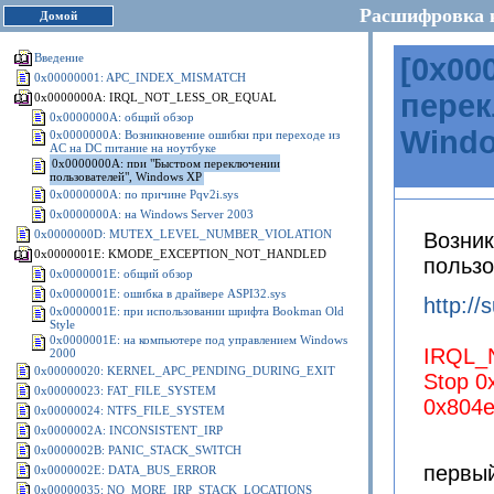
Расшифровка 
Домой
Введение
[
0x00
0x00000001: APC_INDEX_MISMATCH
перек
0x0000000A: IRQL_NOT_LESS_OR_EQUAL
0x0000000A: общий обзор
Wind
0x0000000A: Возникновение ошибки при переходе из
AC на DC питание на ноутбуке
0x0000000A: при "Быстром переключении
пользователей", Windows XP
0x0000000A: по причине Pqv2i.sys
0x0000000A: на Windows Server 2003
0x0000000D: MUTEX_LEVEL_NUMBER_VIOLATION
Возни
0x0000001E: KMODE_EXCEPTION_NOT_HANDLED
пользо
0x0000001E: общий обзор
0x0000001E: ошибка в драйвере ASPI32.sys
http:/
0x0000001E: при использовании шрифта Bookman Old
Style
0x0000001E: на компьютере под управлением Windows
IRQL_
2000
0x00000020: KERNEL_APC_PENDING_DURING_EXIT
Stop 0
0x00000023: FAT_FILE_SYSTEM
0x804e
0x00000024: NTFS_FILE_SYSTEM
0x0000002A: INCONSISTENT_IRP
0x0000002B: PANIC_STACK_SWITCH
первый
0x0000002E: DATA_BUS_ERROR
0x00000035: NO_MORE_IRP_STACK_LOCATIONS