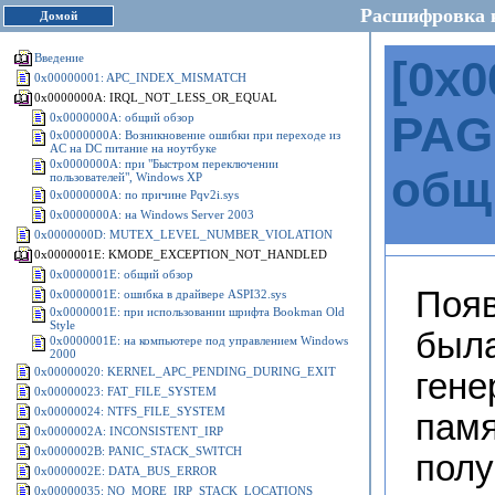
Расшифровка 
Домой
Введение
[
0x0
0x00000001: APC_INDEX_MISMATCH
0x0000000A: IRQL_NOT_LESS_OR_EQUAL
PAG
0x0000000A: общий обзор
0x0000000A: Возникновение ошибки при переходе из
AC на DC питание на ноутбуке
0x0000000A: при "Быстром переключении
общ
пользователей", Windows XP
0x0000000A: по причине Pqv2i.sys
0x0000000A: на Windows Server 2003
0x0000000D: MUTEX_LEVEL_NUMBER_VIOLATION
0x0000001E: KMODE_EXCEPTION_NOT_HANDLED
0x0000001E: общий обзор
Появ
0x0000001E: ошибка в драйвере ASPI32.sys
0x0000001E: при использовании шрифта Bookman Old
Style
была
0x0000001E: на компьютере под управлением Windows
2000
0x00000020: KERNEL_APC_PENDING_DURING_EXIT
гене
0x00000023: FAT_FILE_SYSTEM
0x00000024: NTFS_FILE_SYSTEM
памя
0x0000002A: INCONSISTENT_IRP
0x0000002B: PANIC_STACK_SWITCH
полу
0x0000002E: DATA_BUS_ERROR
0x00000035: NO_MORE_IRP_STACK_LOCATIONS