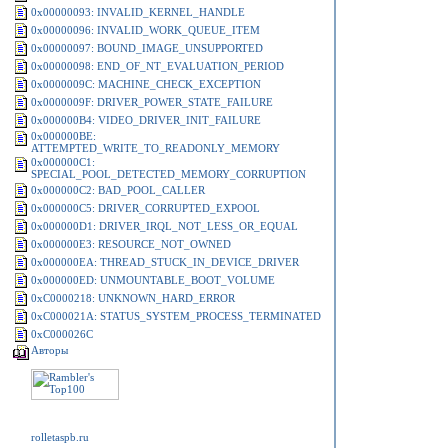
0x00000093: INVALID_KERNEL_HANDLE
0x00000096: INVALID_WORK_QUEUE_ITEM
0x00000097: BOUND_IMAGE_UNSUPPORTED
0x00000098: END_OF_NT_EVALUATION_PERIOD
0x0000009C: MACHINE_CHECK_EXCEPTION
0x0000009F: DRIVER_POWER_STATE_FAILURE
0x000000B4: VIDEO_DRIVER_INIT_FAILURE
0x000000BE:
ATTEMPTED_WRITE_TO_READONLY_MEMORY
0x000000C1:
SPECIAL_POOL_DETECTED_MEMORY_CORRUPTION
0x000000C2: BAD_POOL_CALLER
0x000000C5: DRIVER_CORRUPTED_EXPOOL
0x000000D1: DRIVER_IRQL_NOT_LESS_OR_EQUAL
0x000000E3: RESOURCE_NOT_OWNED
0x000000EA: THREAD_STUCK_IN_DEVICE_DRIVER
0x000000ED: UNMOUNTABLE_BOOT_VOLUME
0xC0000218: UNKNOWN_HARD_ERROR
0xC000021A: STATUS_SYSTEM_PROCESS_TERMINATED
0xC000026C
Авторы
rolletaspb.ru