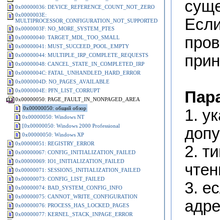
суще
0x00000036: DEVICE_REFERENCE_COUNT_NOT_ZERO
0x0000003E:
Если
MULTIPROCESSOR_CONFIGURATION_NOT_SUPPORTED
0x0000003F: NO_MORE_SYSTEM_PTES
пров
0x00000040: TARGET_MDL_TOO_SMALL
0x00000041: MUST_SUCCEED_POOL_EMPTY
0x00000044: MULTIPLE_IRP_COMPLETE_REQUESTS
прин
0x00000048: CANCEL_STATE_IN_COMPLETED_IRP
0x0000004C: FATAL_UNHANDLED_HARD_ERROR
0x0000004D: NO_PAGES_AVAILABLE
0x0000004E: PFN_LIST_CORRUPT
Пар
0x00000050: PAGE_FAULT_IN_NONPAGED_AREA
0x00000050: общий обзор
1. у
0x00000050: Windows NT
[0x00000050: Windows 2000 Professional
допу
0x00000050: Windows XP
0x00000051: REGISTRY_ERROR
2. т
0x00000067: CONFIG_INITIALIZATION_FAILED
0x00000069: IO1_INITIALIZATION_FAILED
чтен
0x00000071: SESSION5_INITIALIZATION_FAILED
0x00000073: CONFIG_LIST_FAILED
3. е
0x00000074: BAD_SYSTEM_CONFIG_INFO
0x00000075: CANNOT_WRITE_CONFIGURATION
адре
0x00000076: PROCESS_HAS_LOCKED_PAGES
0x00000077: KERNEL_STACK_INPAGE_ERROR