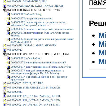
памя
0x00000079: MISMATCHED_HAL
0x0000007A: KERNEL_DATA_INPAGE_ERROR
0x0000007B: INACCESSIBLE_BOOT_DEVICE
0x0000007B: общий обзор
0x0000007B: устранение неполадок
Реше
0x0000007B: после переноса системного диска с
Windows XP на другой компьютер
0x0000007B: при загрузке после замены оборудования
M
0x0000007B: при установке Windows XP из образа
Sysprep
0x0000007B: после переустановки или удаления Roxio
M
Easy CD Creator 5
0x0000007D: INSTALL_MORE_MEMORY
0x0000007E
M
0x0000007F: UNEXPECTED_KERNEL_MODE_TRAP
0x0000007F: общий обзор
M
0x0000007F: в процессе установки Windows XP
0x0000007F: при установленном Symantec AntiVirus
0x0000007F: при добавлении модуля памяти с
использованием функции Hot Add Memory
0x0000007F: однобитная ошибка в ESP регистре
процессора
0x00000085: SETUP_FAILURE
0x0000008B: MBR_CHECKSUM_MISMATCH
0x0000008E
0x0000008F: PP0_INITIALIZATION_FAILED
0x00000090: PP1_INITIALIZATION_FAILED
0x00000092: UP_DRIVER_ON_MP_SYSTEM