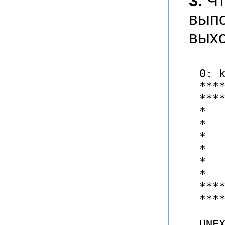
3
. Ч
выпо
выхо