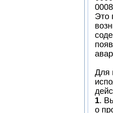
0008
Это 
возн
соде
появ
авар
Для 
испо
дейс
1
. В
о пр