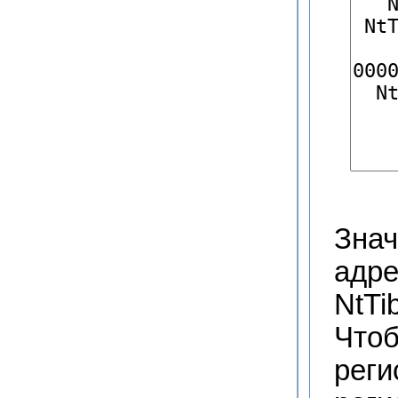
Знач
адре
NtTi
Чтоб
реги