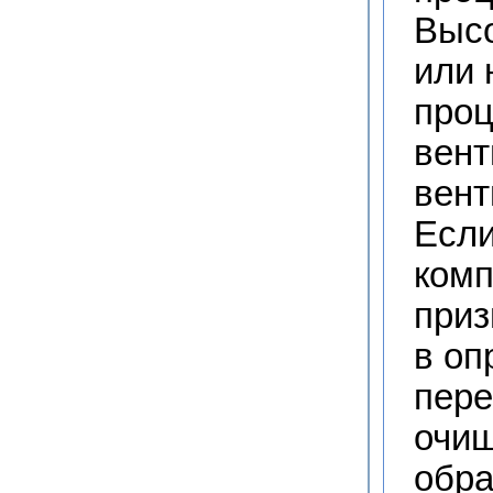
Высо
или 
проц
вент
вент
Если
комп
приз
в оп
пере
очищ
обра