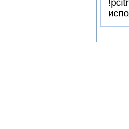
!pci
испо