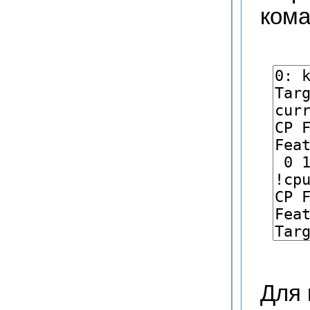
кома
Для 