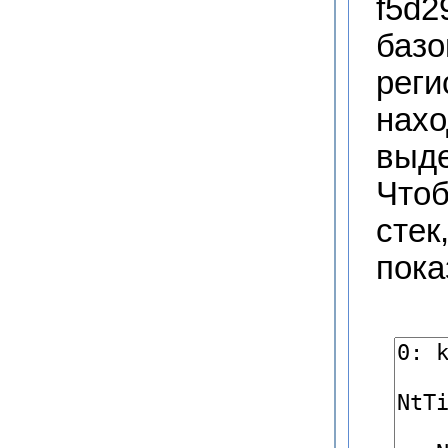
f5d2
базо
реги
нахо
выде
Чтоб
стек
пока