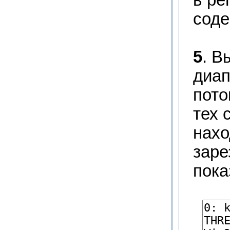
соде
5
. В
диап
пото
тех 
нахо
заре
пока