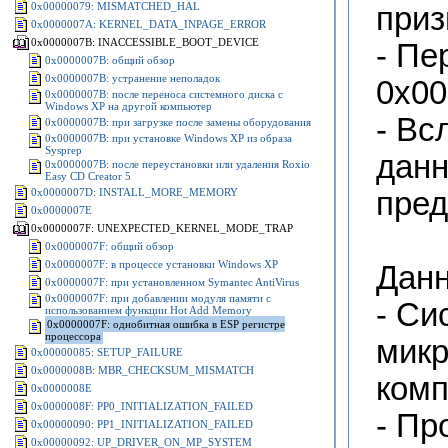
0x00000079: MISMATCHED_HAL
приз
0x0000007A: KERNEL_DATA_INPAGE_ERROR
0x0000007B: INACCESSIBLE_BOOT_DEVICE
- Пе
0x0000007B: общий обзор
0x0000007B: устранение неполадок
0x00
0x0000007B: после переноса системного диска с
Windows XP на другой компьютер
- Вс
0x0000007B: при загрузке после замены оборудования
0x0000007B: при установке Windows XP из образа
Sysprep
данн
0x0000007B: после переустановки или удаления Roxio
Easy CD Creator 5
0x0000007D: INSTALL_MORE_MEMORY
пред
0x0000007E
0x0000007F: UNEXPECTED_KERNEL_MODE_TRAP
0x0000007F: общий обзор
0x0000007F: в процессе установки Windows XP
Данн
0x0000007F: при установленном Symantec AntiVirus
0x0000007F: при добавлении модуля памяти с
- Си
использованием функции Hot Add Memory
0x0000007F: однобитная ошибка в ESP регистре
процессора
микр
0x00000085: SETUP_FAILURE
0x0000008B: MBR_CHECKSUM_MISMATCH
комп
0x0000008E
0x0000008F: PP0_INITIALIZATION_FAILED
- Пр
0x00000090: PP1_INITIALIZATION_FAILED
0x00000092: UP_DRIVER_ON_MP_SYSTEM