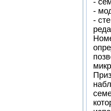
- се
- мо
- ст
реда
Номе
опре
позв
микр
Приз
набл
семе
кото