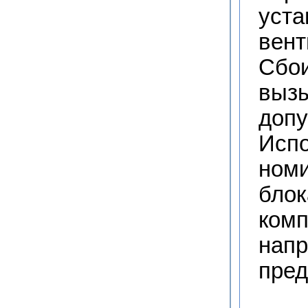
уста
вент
Сбои
вызы
допу
Испо
номи
блок
комп
напр
пред