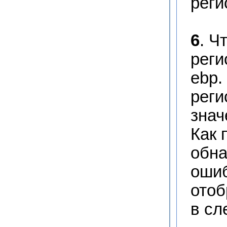
реги
6
. Ч
реги
ebp.
реги
знач
Как 
обна
ошиб
отоб
в сл