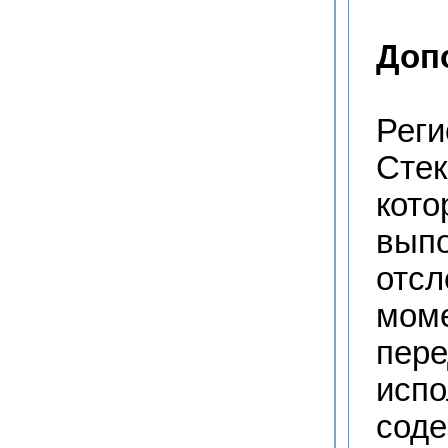
Доп
Реги
Стек
кото
выпо
отсл
моме
пере
испо
соде