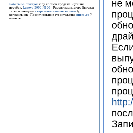
не м
мобильный телефон
sony ericsson продажа.
Лучший
ноутбук.
Lenovo 3000 N100 -
Ремонт компьютера
Бытовая
проц
техника интернет
стиральные машины на заказ
lg
холодильник.. Проектирование строительство
интерьер
?
комнаты.
обно
драй
Если
выпу
обно
проц
проц
http:
посл
Запи