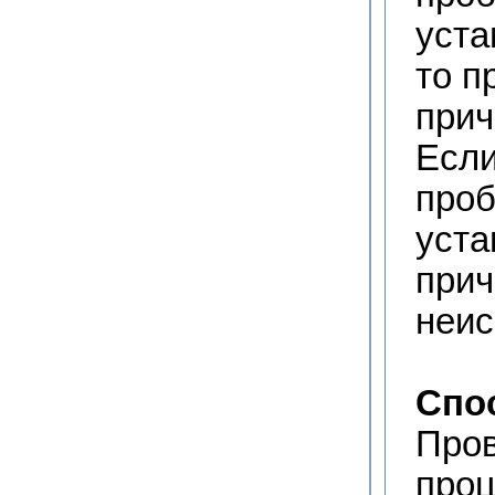
уста
то п
прич
Если
проб
уста
прич
неис
Спо
Пров
проц