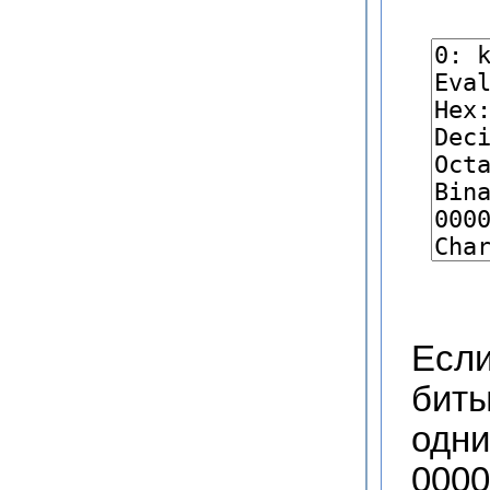
Если
биты
одни
0000