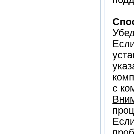
Спо
Убед
Если
уста
указ
комп
с ко
Вним
проц
Если
проб