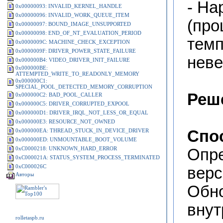
- На
0x00000093: INVALID_KERNEL_HANDLE
0x00000096: INVALID_WORK_QUEUE_ITEM
(про
0x00000097: BOUND_IMAGE_UNSUPPORTED
0x00000098: END_OF_NT_EVALUATION_PERIOD
темп
0x0000009C: MACHINE_CHECK_EXCEPTION
0x0000009F: DRIVER_POWER_STATE_FAILURE
неве
0x000000B4: VIDEO_DRIVER_INIT_FAILURE
0x000000BE:
ATTEMPTED_WRITE_TO_READONLY_MEMORY
0x000000C1:
SPECIAL_POOL_DETECTED_MEMORY_CORRUPTION
Реш
0x000000C2: BAD_POOL_CALLER
0x000000C5: DRIVER_CORRUPTED_EXPOOL
0x000000D1: DRIVER_IRQL_NOT_LESS_OR_EQUAL
0x000000E3: RESOURCE_NOT_OWNED
0x000000EA: THREAD_STUCK_IN_DEVICE_DRIVER
Спо
0x000000ED: UNMOUNTABLE_BOOT_VOLUME
0xC0000218: UNKNOWN_HARD_ERROR
Опре
0xC000021A: STATUS_SYSTEM_PROCESS_TERMINATED
0xC000026C
верс
Авторы
Обно
внут
rolletaspb.ru