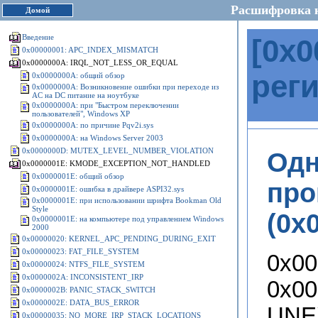
Расшифровка 
Домой
Введение
[
0x0
0x00000001: APC_INDEX_MISMATCH
0x0000000A: IRQL_NOT_LESS_OR_EQUAL
рег
0x0000000A: общий обзор
0x0000000A: Возникновение ошибки при переходе из
AC на DC питание на ноутбуке
0x0000000A: при "Быстром переключении
пользователей", Windows XP
0x0000000A: по причине Pqv2i.sys
0x0000000A: на Windows Server 2003
0x0000000D: MUTEX_LEVEL_NUMBER_VIOLATION
Одн
0x0000001E: KMODE_EXCEPTION_NOT_HANDLED
0x0000001E: общий обзор
про
0x0000001E: ошибка в драйвере ASPI32.sys
0x0000001E: при использовании шрифта Bookman Old
Style
(0x0
0x0000001E: на компьютере под управлением Windows
2000
0x00000020: KERNEL_APC_PENDING_DURING_EXIT
0x00000023: FAT_FILE_SYSTEM
0x00
0x00000024: NTFS_FILE_SYSTEM
0x0000002A: INCONSISTENT_IRP
0x00
0x0000002B: PANIC_STACK_SWITCH
0x0000002E: DATA_BUS_ERROR
UNE
0x00000035: NO_MORE_IRP_STACK_LOCATIONS