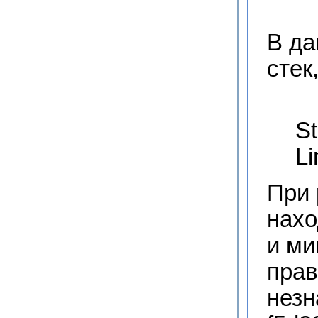
В да
стек
St
Li
При 
нахо
и ми
прав
незн