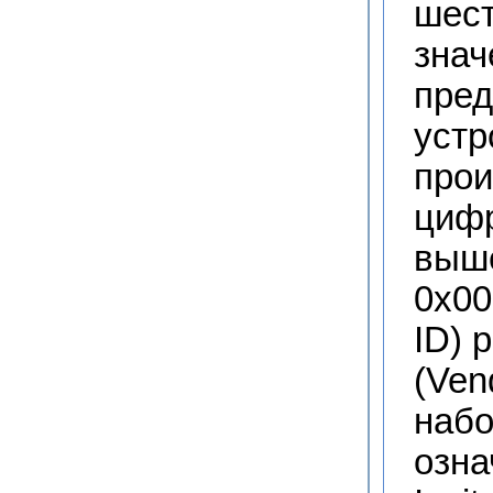
шест
знач
пред
устр
прои
цифр
выше
0x00
ID) 
(Ven
набо
озна