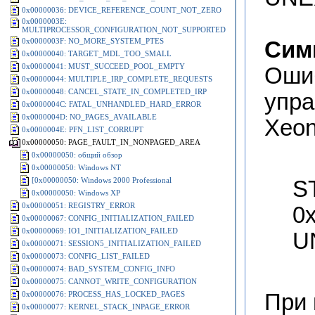
0x00000036: DEVICE_REFERENCE_COUNT_NOT_ZERO
0x0000003E:
MULTIPROCESSOR_CONFIGURATION_NOT_SUPPORTED
0x0000003F: NO_MORE_SYSTEM_PTES
Сим
0x00000040: TARGET_MDL_TOO_SMALL
0x00000041: MUST_SUCCEED_POOL_EMPTY
Ошиб
0x00000044: MULTIPLE_IRP_COMPLETE_REQUESTS
0x00000048: CANCEL_STATE_IN_COMPLETED_IRP
упра
0x0000004C: FATAL_UNHANDLED_HARD_ERROR
0x0000004D: NO_PAGES_AVAILABLE
Xeon
0x0000004E: PFN_LIST_CORRUPT
0x00000050: PAGE_FAULT_IN_NONPAGED_AREA
0x00000050: общий обзор
0x00000050: Windows NT
[0x00000050: Windows 2000 Professional
S
0x00000050: Windows XP
0x00000051: REGISTRY_ERROR
0
0x00000067: CONFIG_INITIALIZATION_FAILED
0x00000069: IO1_INITIALIZATION_FAILED
U
0x00000071: SESSION5_INITIALIZATION_FAILED
0x00000073: CONFIG_LIST_FAILED
0x00000074: BAD_SYSTEM_CONFIG_INFO
0x00000075: CANNOT_WRITE_CONFIGURATION
0x00000076: PROCESS_HAS_LOCKED_PAGES
При 
0x00000077: KERNEL_STACK_INPAGE_ERROR