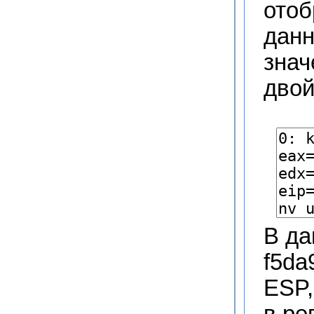
отоб
данн
знач
двой
В да
f5da
ESP,
в ре