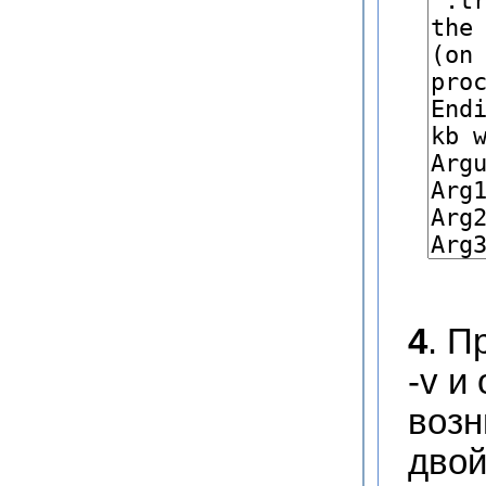
4
. П
-v и
возн
двой