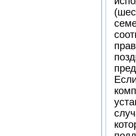
испо
(шес
семе
соот
прав
позд
пред
Если
комп
уста
случ
кото
под